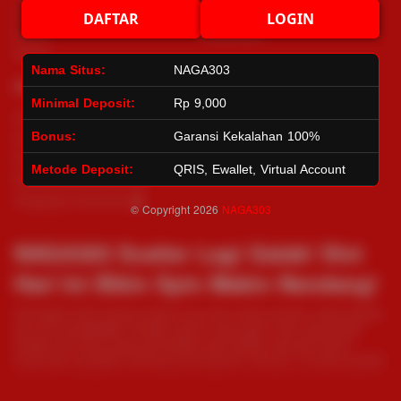
Lotto
Referral
DAFTAR
LOGIN
Arcade
Leaderboard
Fishing
Nama Situs:
NAGA303
Legal
Stay Connected
Minimal Deposit:
Rp 9,000
Responsible Gaming
Bonus:
Garansi Kekalahan 100%
Syarat &Ketentuan
Kebijakan Privasi
Metode Deposit:
QRIS, Ewallet, Virtual Account
Referral Syarat &Ketentuan
Pengaduan Konsumen
© Copyright 2026
NAGA303
NAGA303 Scatter Lagi Galak! Slot
Hari Ini Bikin Spin Makin Nendang!
Pernahkah Anda merasa putaran slot online Anda monoton, tanpa kejutan,
dan sulit mendapatkan sensasi "pecah" yang dicari? Spin yang terasa
hambar, fitur bonus yang sulit terbuka, atau bahkan lag saat momen
krusial tiba, seringkali membuat minat bermain menurun. Ini bukan semata
soal hoki, melainkan juga pemilihan platform yang tepat untuk mendukung
pengalaman bermain yang lebih hidup dan menguntungkan.
Baca lebih