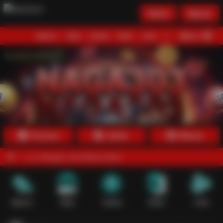
Daftar
Masuk
Menu
Beranda
Sports+
Slots
Casino
Poker
Lotto
Arcade
Fishing
Promosi
Daftar
Masuk
ogin Dengan Link Resmi Kami
Sports+
Slots
Casino
Poker
Lotto