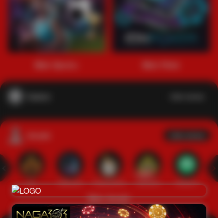
1
2
3
4
5
6
7
8
9
10
11
12
13
14
15
Main Sports+
Main Poker
Casino
Lihat semua
Arcade
Lihat semua
Hot
IDNArcade
PragmaticPlay
Askmeslot
Minigame
Mi
Main Arcade